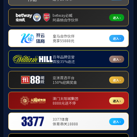
教学团队
马克思主义原理教研室
毛泽东思想和中国特色社会主义理论体系概论教研室
习近平新时代中国特色社会主义思想概论教研室
中国近现代史教研室
思想道德与法治教研室
形势与政策课教研室
省级高校思政课名师工作室
首页
团队队伍
省级团队
省级高校思政课名师工作室
首页
上一页
下一页
末页