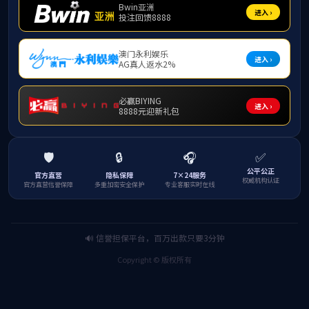
2025-04-09
j9集团国际‌2024-2025学年第一学期 《形势与政策》课PBL教学实践
党建动态
j9集团国际教工第一党支部开展2026年4月主题党日活
29
2026-04
动
29
教工第二党支部开展2026年4月主题党日活动
2026-04
23
研究生党支部开展2026年4月份主题党日活动
2026-04
06
公司党总支顺利完成换届选举工作
2026-04
查看更多 ...