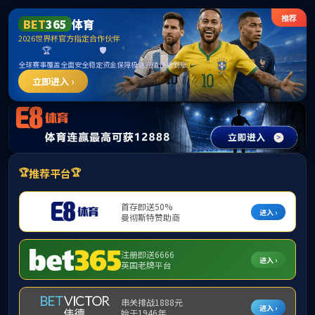
j9国际站(中国)集团-官网
学工动态
首页
公司产品
学工动态
公司召开 4月老员工主题班会
发布时间： 2026-04-20
点击数量：
17
为深入学习贯彻红岩精神，扎实推进员工