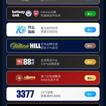
思想政治教育，公司于4月10日在歌乐楼C406召
开4月主题教育会。活动由学院辅导员王雨潇老
师主讲，2024级和2025级全体研究生参加。
会上，王雨潇老师首先组织马院学子深入
学习领会红岩精神。她通过讲述江竹筠等革命
先辈对党忠诚、矢志不渝的感人事迹，引导同
学们从鲜活历史中感悟坚定信仰与牺牲精神，
勇担时代使命。同时，还积极响应“统筹发展和
安全 护航‘十五五’新征程”的号召，结合第十一
个全民国家安全教育日，强调了树立总体国家