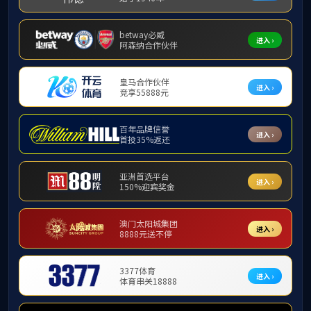
首页
公司概况
历任管理团队
1.
行政负责人
刘华伯
张和平
程启华、蔡晓牧
何天云
钟谟智
黄科(副经理，主持工作）
2.
直属支部书记
刘华伯