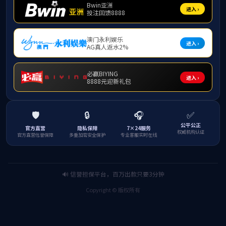
三、
招生研究方向
（一）j9集团国际站官网设置以
下“1+3+X”的科研方向：
1.
AGI
基础理论（1）：通用视觉、语言与
对话、认知与推理、机器学习与大模型、多智
能体、机器人、通用人工智能测试标准、世界
模型与模拟仿真平台等。
2.核心研究领域（3）：主要包括具身智能
与机器人、社会智能、智能体与应用三大学科
前沿方向。
3.学科交叉方向（
X
）：包括人工智能与艺