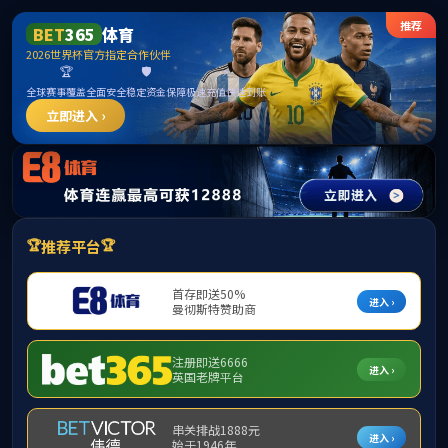
j9国际站(中国)集团-官网
通知公告
首页
通知公告
关于开展j9集团国际站官网2026级联合培养研究生招生
工作的通知
发布时间： 2026-04-09
点击数量：
81
各位2026级研究生：