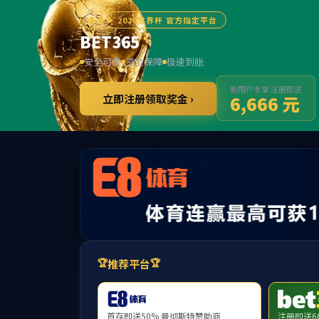
首页
公司概况
团队队伍
党团建设