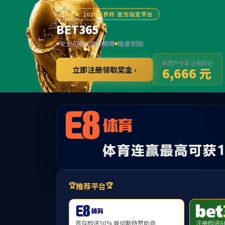
首页
公司概况
团队队伍
党团建设