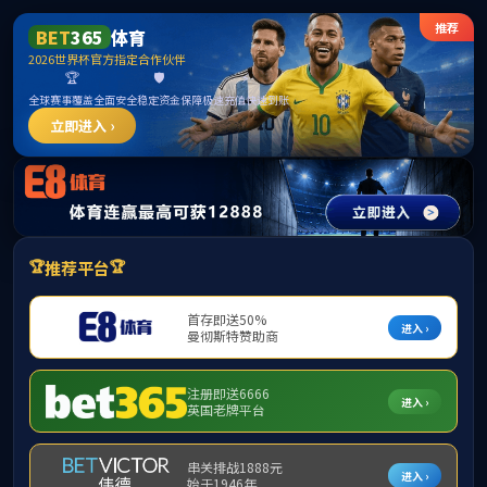
j9国际站(中国)集团-官网
新闻动态
首页
新闻动态
南京大学哲学系萧玲教授莅临公司讲学
发布时间： 2018-11-28
点击数量：
150
2018
年11月26日下午， 应j9集团国际邀请，南京大学哲学
系教授，中国自然辩证法研究会自然哲学专业委员会理事长/江
苏省自然辩证法研究会荣誉理事长/江苏省科协首席科技传播专